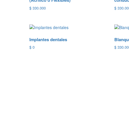
(Acrílico o Flexibles)
conduc
$
330.000
$
330.00
Implantes dentales
Blanqu
$
0
$
330.00