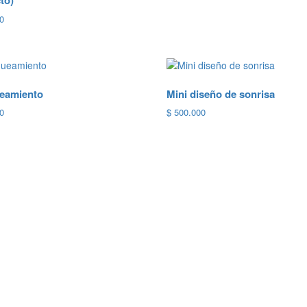
to)
0
eamiento
Mini diseño de sonrisa
0
$
500.000