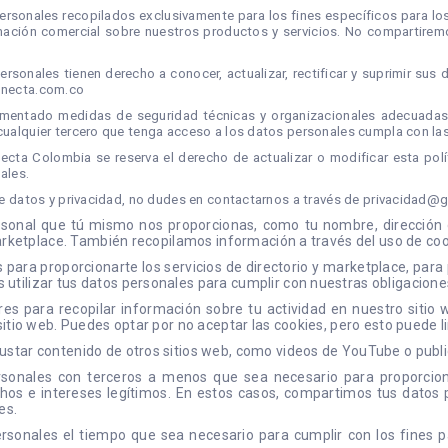
rsonales recopilados exclusivamente para los fines específicos para los
formación comercial sobre nuestros productos y servicios. No compartir
ersonales tienen derecho a conocer, actualizar, rectificar y suprimir su
necta.com.co
entado medidas de seguridad técnicas y organizacionales adecuadas p
 cualquier tercero que tenga acceso a los datos personales cumpla con l
ecta Colombia se reserva el derecho de actualizar o modificar esta pol
ales.
de datos y privacidad, no dudes en contactarnos a través de
privacidad@g
nal que tú mismo nos proporcionas, como tu nombre, dirección de 
arketplace. También recopilamos información a través del uso de cook
a proporcionarte los servicios de directorio y marketplace, para p
ilizar tus datos personales para cumplir con nuestras obligaciones 
es para recopilar información sobre tu actividad en nuestro sitio
tio web. Puedes optar por no aceptar las cookies, pero esto puede lim
star contenido de otros sitios web, como videos de YouTube o publi
nales con terceros a menos que sea necesario para proporcionar 
echos e intereses legítimos. En estos casos, compartimos tus dato
es.
onales el tiempo que sea necesario para cumplir con los fines pa