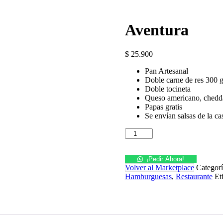
Aventura
$
25.900
Pan Artesanal
Doble carne de res 300 g
Doble tocineta
Queso americano, chedda
Papas gratis
Se envían salsas de la ca
Aventura
cantidad
¡Pedir Ahora!
Volver al Marketplace
Categor
Hamburguesas
,
Restaurante
Et