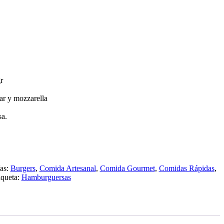
r
r y mozzarella
sa.
ías:
Burgers
,
Comida Artesanal
,
Comida Gourmet
,
Comidas Rápidas
,
iqueta:
Hamburguersas