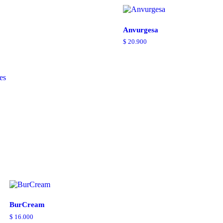
Anvurgesa
$
20.900
BurCream
$
16.000