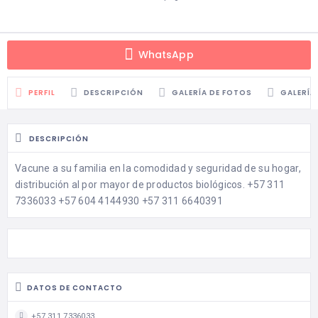
WhatsApp
PERFIL
DESCRIPCIÓN
GALERÍA DE FOTOS
GALERÍA
DESCRIPCIÓN
Vacune a su familia en la comodidad y seguridad de su hogar,
distribución al por mayor de productos biológicos.
+57 311
7336033
+57 604 4144930
+57 311 6640391
DATOS DE CONTACTO
+57 311 7336033